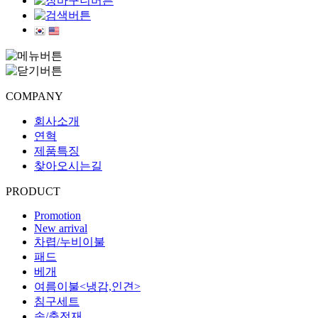
COMPANY
회사소개
연혁
제품특징
찾아오시는길
PRODUCT
Promotion
New arrival
차렵/누비이불
패드
베개
여름이불<냉감,인견>
침구세트
솜/충전재