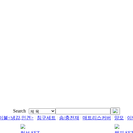
Search
이불<냉감,인견>
|
침구세트
|
솜/충전재
|
매트리스커버
|
양모
|
이
허브 SET
해피 SE