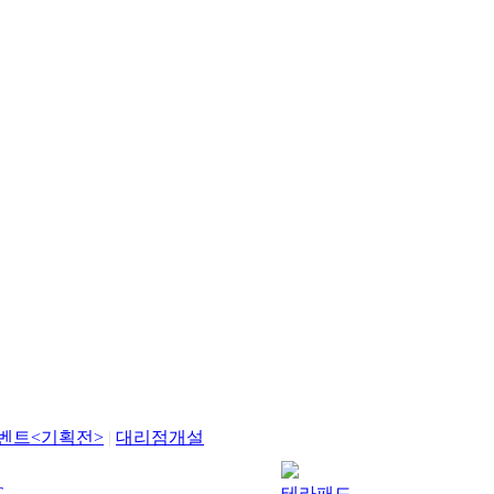
벤트<기획전>
|
대리점개설
T
테라패드