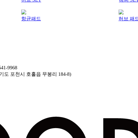
항균패드
허브 패
41-9968
기도 포천시 호홀읍 무봉리 184-8)