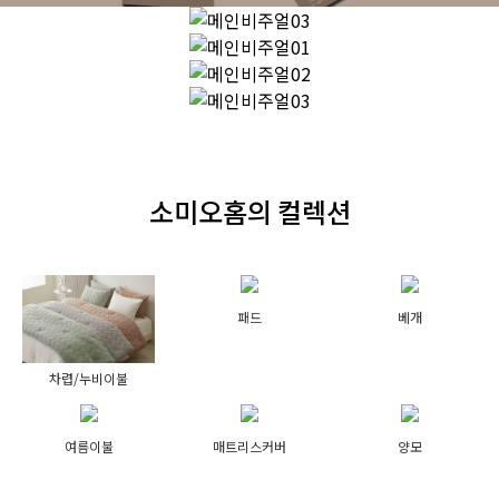
소미오홈의 컬렉션
패드
베개
차렵/누비이불
여름이불
매트리스커버
양모