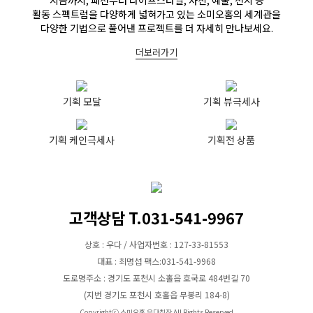
지금까지, 패션부터 라이프스타일, 사진, 예술, 전시 등
활동 스펙트럼을 다양하게 넓혀가고 있는 소미오홈의 세계관을
다양한 기법으로 풀어낸 프로젝트를 더 자세히 만나보세요.
더보러가기
기획 모달
기획 뷰극세사
기획 케인극세사
기획전 상품
고객상담 T.031-541-9967
상호 : 우다 / 사업자번호 : 127-33-81553
대표 : 최명섭 팩스:031-541-9968
도로명주소 : 경기도 포천시 소홀읍 호국로 484번길 70
(지번 경기도 포천시 호홀읍 무봉리 184-8)
Copyrightⓒ 소미오홈 우다침장 All Rights Reserved