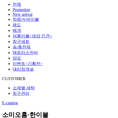
전체
Promotion
New arrival
차렵/누비이불
패드
베개
여름이불<냉감,인견>
침구세트
솜/충전재
매트리스커버
양모
이벤트<기획전>
대리점개설
CUSTOMER
소재별 세탁
침구관리
E-catalog
소미오홈·한이불