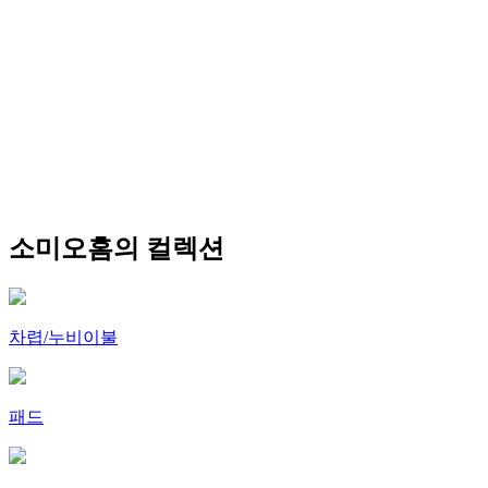
소미오홈의 컬렉션
차렵/누비이불
패드