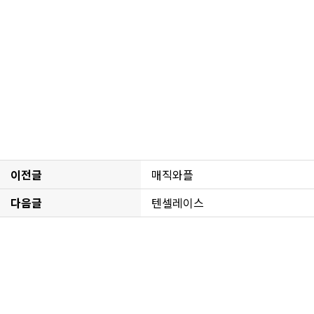
이전글
매직와플
다음글
텐셀레이스