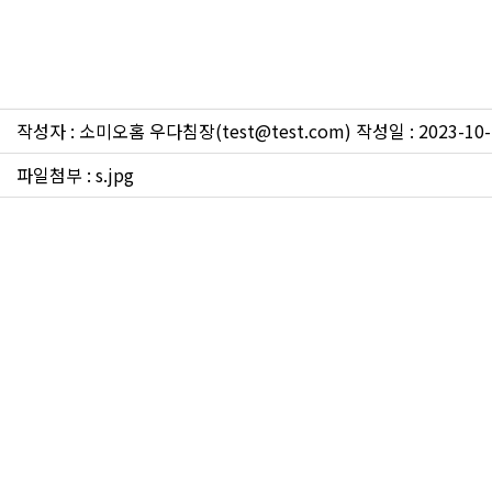
[여름이불<냉감,인견>] 헤이즐
작성자 : 소미오홈 우다침장(test@test.com) 작성일 : 2023-10-
파일첨부 :
s.jpg