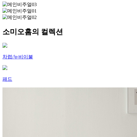
소미오홈의 컬렉션
차렵/누비이불
패드