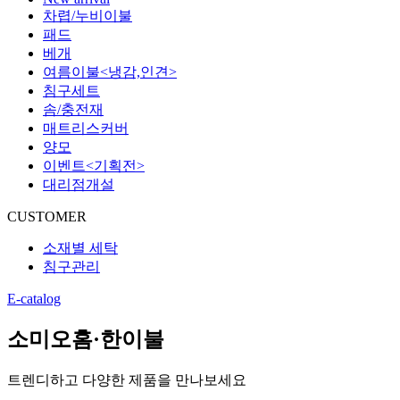
차렵/누비이불
패드
베개
여름이불<냉감,인견>
침구세트
솜/충전재
매트리스커버
양모
이벤트<기획전>
대리점개설
CUSTOMER
소재별 세탁
침구관리
E-catalog
소미오홈·한이불
트렌디하고 다양한 제품을 만나보세요