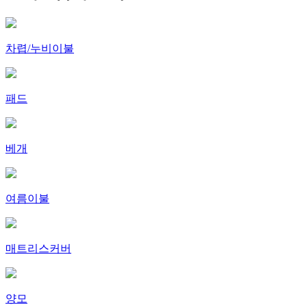
차렵/누비이불
패드
베개
여름이불
매트리스커버
양모