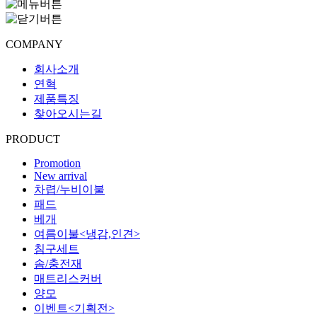
COMPANY
회사소개
연혁
제품특징
찾아오시는길
PRODUCT
Promotion
New arrival
차렵/누비이불
패드
베개
여름이불<냉감,인견>
침구세트
솜/충전재
매트리스커버
양모
이벤트<기획전>