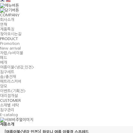
COMPANY
회사소개
연혁
제품특징
찾아오시는길
PRODUCT
Promotion
New arrival
차렵/누비이불
패드
베개
여름이불<냉감,인견>
침구세트
솜/충전재
매트리스커버
양모
이벤트<기획전>
대리점개설
CUSTOMER
소재별 세탁
침구관리
E-catalog
제품소개
[여름이불<냉감,인견>] 하모니 여름 이불겸 스프레드